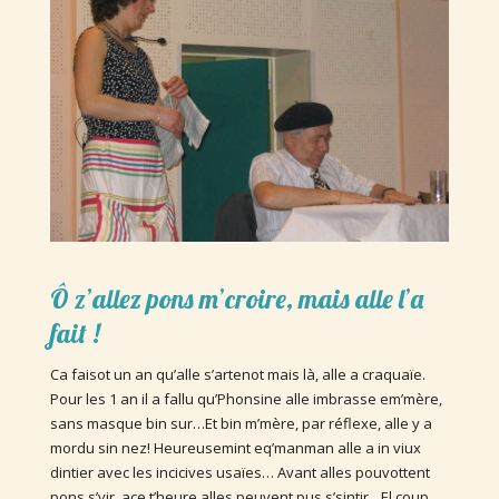
Ô z’allez pons m’croire, mais alle l’a
fait !
Ca faisot un an qu’alle s’artenot mais là, alle a craquaïe.
Pour les 1 an il a fallu qu’Phonsine alle imbrasse em’mère,
sans masque bin sur…Et bin m’mère, par réflexe, alle y a
mordu sin nez! Heureusemint eq’manman alle a in viux
dintier avec les incicives usaïes… Avant alles pouvottent
pons s’vir, ace t’heure alles peuvent pus s’sintir…El coup