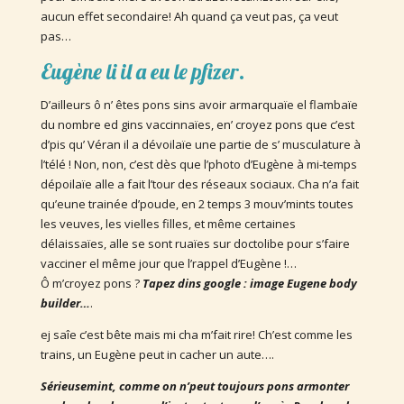
aucun effet secondaire! Ah quand ça veut pas, ça veut
pas…
Eugène li il a eu le pfizer.
D’ailleurs ô n’ êtes pons sins avoir armarquaïe el flambaïe
du nombre ed gins vaccinnaïes, en’ croyez pons que c’est
d’pis qu’ Véran il a dévoilaïe une partie de s’ musculature à
l’télé ! Non, non, c’est dès que l’photo d’Eugène à mi-temps
dépoilaïe alle a fait l’tour des réseaux sociaux. Cha n’a fait
qu’eune trainée d’poude, en 2 temps 3 mouv’mints toutes
les veuves, les vielles filles, et même certaines
délaissaïes, alle se sont ruaïes sur doctolibe pour s’faire
vacciner el même jour que l’rappel d’Eugène !…
Ô m’croyez pons ?
Tapez dins google : image Eugene body
builder…
.
ej saîe c’est bête mais mi cha m’fait rire! Ch’est comme les
trains, un Eugène peut in cacher un aute….
Sérieusemint, comme on n’peut toujours pons armonter