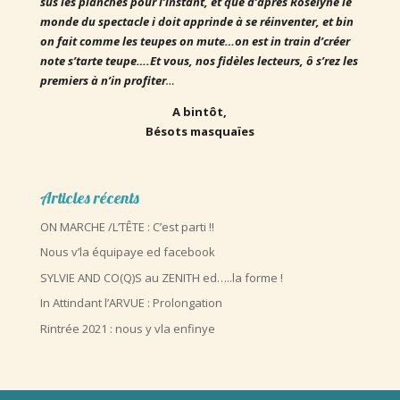
sus les planches pour l’instant, et que d’après Roselyne le
monde du spectacle i doit apprinde à se réinventer, et bin
on fait comme les teupes on mute…on est in train d’créer
note s’tarte teupe….Et vous, nos fidèles lecteurs, ô s’rez les
premiers à n’in profiter
…
A bintôt,
Bésots masquaïes
Articles récents
ON MARCHE /L’TÊTE : C’est parti !!
Nous v’la équipaye ed facebook
SYLVIE AND CO(Q)S au ZENITH ed…..la forme !
In Attindant l’ARVUE : Prolongation
Rintrée 2021 : nous y vla enfinye