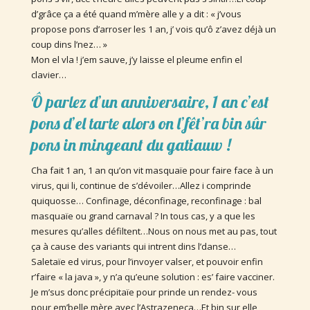
d’grâce ça a été quand m’mère alle y a dit : « j’vous
propose pons d’arroser les 1 an, j’ vois qu’ô z’avez déjà un
coup dins l’nez… »
Mon el vla ! j’em sauve, j’y laisse el pleume enfin el
clavier…
Ô parlez d’un anniversaire, 1 an c’est
pons d’el tarte alors on l’fêt’ra bin sûr
pons in mingeant du gatiauw !
Cha fait 1 an, 1 an qu’on vit masquaïe pour faire face à un
virus, qui li, continue de s’dévoiler…Allez i comprinde
quiquosse… Confinage, déconfinage, reconfinage : bal
masquaïe ou grand carnaval ? In tous cas, y a que les
mesures qu’alles défiltent…Nous on nous met au pas, tout
ça à cause des variants qui intrent dins l’danse…
Saletaïe ed virus, pour l’invoyer valser, et pouvoir enfin
r’faire « la java », y n’a qu’eune solution : es’ faire vacciner.
Je m’sus donc précipitaïe pour prinde un rendez- vous
pour em’belle mère avec l’Astrazeneca…Et bin sur elle,