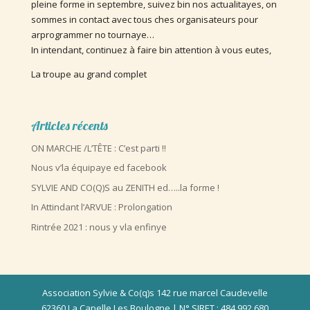
pleine forme in septembre, suivez bin nos actualitayes, on
sommes in contact avec tous ches organisateurs pour
arprogrammer no tournaye…
In intendant, continuez à faire bin attention à vous eutes,
La troupe au grand complet
Articles récents
ON MARCHE /L’TÊTE : C’est parti !!
Nous v’la équipaye ed facebook
SYLVIE AND CO(Q)S au ZENITH ed…..la forme !
In Attindant l’ARVUE : Prolongation
Rintrée 2021 : nous y vla enfinye
Association Sylvie & Co(q)s 142 rue marcel Caudevelle
62360 La Capelle Les Boulogne | N° SIRET : 484 992 680