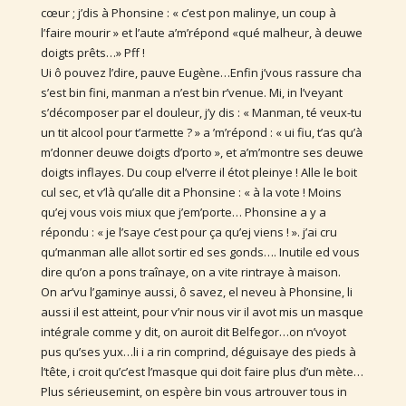
cœur ; j’dis à Phonsine : « c’est pon malinye, un coup à
l’faire mourir » et l’aute a’m’répond «qué malheur, à deuwe
doigts prêts…» Pff !
Ui ô pouvez l’dire, pauve Eugène…Enfin j’vous rassure cha
s’est bin fini, manman a n’est bin r’venue. Mi, in l’veyant
s’décomposer par el douleur, j’y dis : « Manman, té veux-tu
un tit alcool pour t’armette ? » a ’m’répond : « ui fiu, t’as qu’à
m’donner deuwe doigts d’porto », et a’m’montre ses deuwe
doigts inflayes. Du coup el’verre il étot pleinye ! Alle le boit
cul sec, et v’là qu’alle dit a Phonsine : « à la vote ! Moins
qu’ej vous vois miux que j’em’porte… Phonsine a y a
répondu : « je l’saye c’est pour ça qu’ej viens ! ». j’ai cru
qu’manman alle allot sortir ed ses gonds…. Inutile ed vous
dire qu’on a pons traînaye, on a vite rintraye à maison.
On ar’vu l’gaminye aussi, ô savez, el neveu à Phonsine, li
aussi il est atteint, pour v’nir nous vir il avot mis un masque
intégrale comme y dit, on auroit dit Belfegor…on n’voyot
pus qu’ses yux…li i a rin comprind, déguisaye des pieds à
l’tête, i croit qu’c’est l’masque qui doit faire plus d’un mète…
Plus sérieusemint, on espère bin vous artrouver tous in