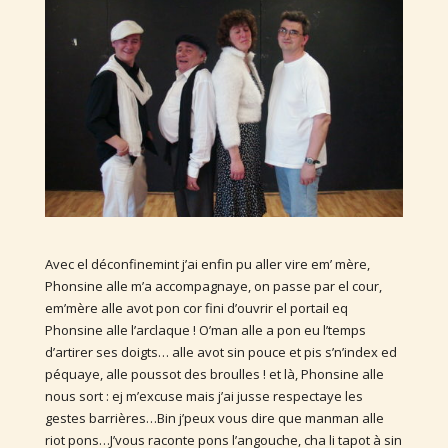
Avec el déconfinemint j’ai enfin pu aller vire em’ mère,
Phonsine alle m’a accompagnaye, on passe par el cour,
em’mère alle avot pon cor fini d’ouvrir el portail eq
Phonsine alle l’arclaque ! O’man alle a pon eu l’temps
d’artirer ses doigts… alle avot sin pouce et pis s’n’index ed
péquaye, alle poussot des broulles ! et là, Phonsine alle
nous sort : ej m’excuse mais j’ai jusse respectaye les
gestes barrières…Bin j’peux vous dire que manman alle
riot pons…J’vous raconte pons l’angouche, cha li tapot à sin